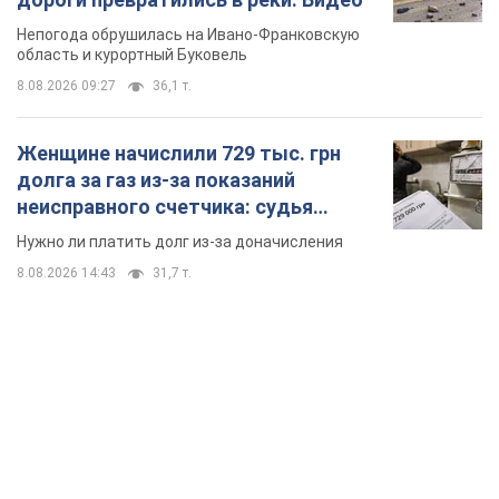
Непогода обрушилась на Ивано-Франковскую
область и курортный Буковель
8.08.2026 09:27
36,1 т.
Женщине начислили 729 тыс. грн
долга за газ из-за показаний
неисправного счетчика: судья
вынес неожиданное решение
Нужно ли платить долг из-за доначисления
8.08.2026 14:43
31,7 т.