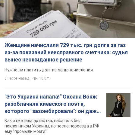
Женщине начислили 729 тыс. грн долга за газ
из-за показаний неисправного счетчика: судья
вынес неожиданное решение
Нужно ли платить долг из-за доначисления
6 часов назад
10,0 т.
"Это Украина напала!" Оксана Вояж
разоблачила киевского поэта,
которого "зазомбировали": он даже
русского не знал, а теперь хочет
Как отметила артистка, писатель был
геноцида украинцев
поклонником Украины, но после переезда в РФ
ему "промыли мозги"