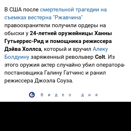
В США после
смертельной трагедии на
съемках вестерна "Ржавчина"
правоохранители получили ордеры на
обыски у
24-летней оружейницы Ханны
Гутьеррес-Рид и помощника режиссера
Дэйва Холлса
, который и вручил
Алеку
Болдуину
заряженный револьвер
Colt
. Из
этого оружия актер случайно убил оператора-
постановщика Галину Гатчинс и ранил
режиссера Джоэла Соуза.
Видео дня