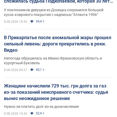
сложилась судьба Подкопаевой, которая 30 лет
назад завоевала "золото" Олимпиады
У поклонников девушки из Донецка сохранился большой
кусок коврового покрытия с надписью "Атланта-1996"
39,4 т.
8.08.2026 18:30
В Прикарпатье после аномальной жары прошел
сильный ливень: дороги превратились в реки.
Видео
Непогода обрушилась на Ивано-Франковскую область и
курортный Буковель
40,1 т.
8.08.2026 09:27
Женщине начислили 729 тыс. грн долга за газ
из-за показаний неисправного счетчика: судья
вынес неожиданное решение
Нужно ли платить долг из-за доначисления
32,4 т.
8.08.2026 14:43