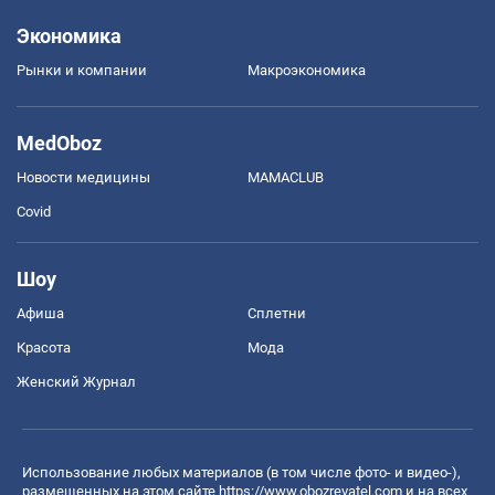
Экономика
Рынки и компании
Mакроэкономика
MedOboz
Новости медицины
MAMACLUB
Covid
Шоу
Афиша
Сплетни
Красота
Мода
Женский Журнал
Использование любых материалов (в том числе фото- и видео-),
размещенных на этом сайте
https://www.obozrevatel.com
и на всех