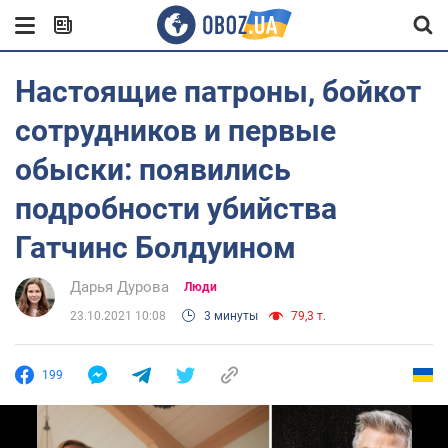
Настоящие патроны, бойкот
сотрудников и первые
обыски: появились
подробности убийства
Гатчинс Болдуином
Дарья Дурова
Люди
23.10.2021 10:08
3 минуты
79,3 т.
199