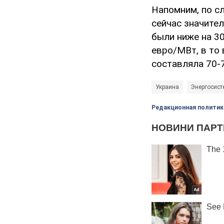
Напомним, по с
сейчас значител
были ниже на 3
евро/МВт, в то 
составляла 70-
Украина
Энергосист
Редакционная политик