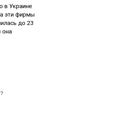
ю в Украине
да эти фирмы
лилась до 23
 она