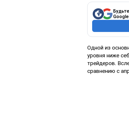
Будьте
Google
Одной из основ
уровня ниже се
трейдеров. Всле
сравнению с ап