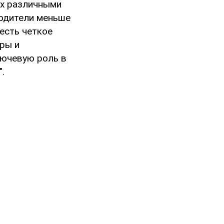
ых различными
водители меньше
есть четкое
ры и
лючевую роль в
.