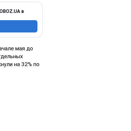
 OBOZ.UA в
ачале мая до
тдельных
хнули на 32% по