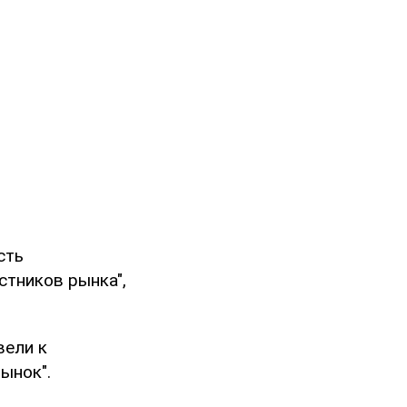
сть
стников рынка",
вели к
ынок".