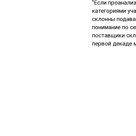
"Если проанали
категориями уч
склонны подава
понимание по с
поставщики скл
первой декаде м