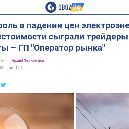
роль в падении цен электроэн
естоимости сыграли трейдеры
ы – ГП "Оператор рынка"
ук
(Архив) Экономика
52
10,6 т.