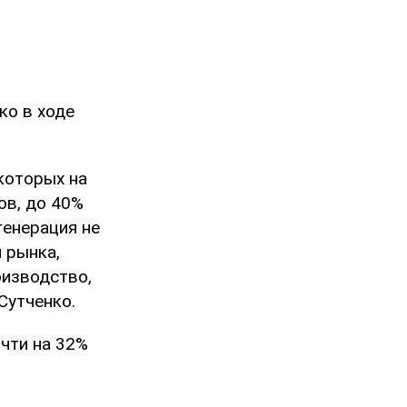
ко в ходе
 которых на
ов, до 40%
генерация не
 рынка,
оизводство,
Сутченко.
очти на 32%