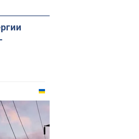
ергии
-