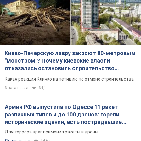
Киево-Печерскую лавру закроют 80-метровым
"монстром"? Почему киевские власти
отказались остановить строительство
небоскреба "московского верующего"
Какая реакция Кличко на петицию по отмене строительства
3 часа назад
34,1 т.
Армия РФ выпустила по Одессе 11 ракет
различных типов и до 100 дронов: горели
исторические здания, есть пострадавшие.
Фото и видео
Для террора враг применил ракеты и дроны
час назад
54,6 т.