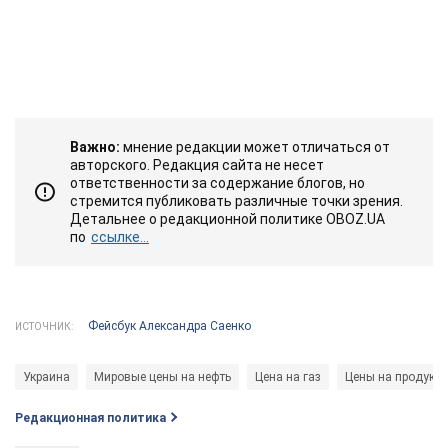
Важно:
мнение редакции может отличаться от
авторского. Редакция сайта не несет
ответственности за содержание блогов, но
стремится публиковать различные точки зрения.
Детальнее о редакционной политике OBOZ.UA
по
ссылке...
Фейсбук Александра Саенко
ИСТОЧНИК:
Украина
Мировые цены на нефть
Цена на газ
Цены на продукт
Редакционная политика