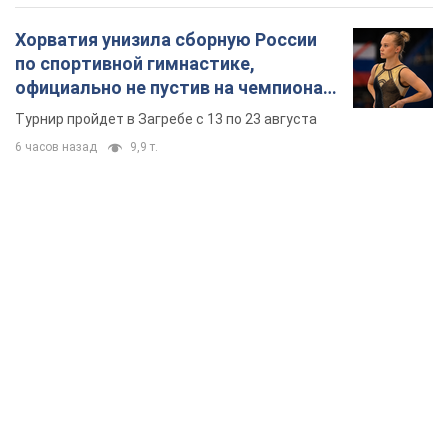
Хорватия унизила сборную России
по спортивной гимнастике,
официально не пустив на чемпионат
Европы основных спортсменов
Турнир пройдет в Загребе с 13 по 23 августа
6 часов назад
9,9 т.