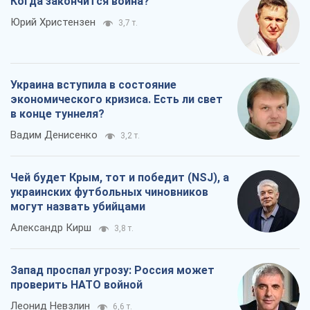
Когда закончится война?
Юрий Христензен
3,7 т.
Украина вступила в состояние
экономического кризиса. Есть ли свет
в конце туннеля?
Вадим Денисенко
3,2 т.
Чей будет Крым, тот и победит (NSJ), а
украинских футбольных чиновников
могут назвать убийцами
Александр Кирш
3,8 т.
Запад проспал угрозу: Россия может
проверить НАТО войной
Леонид Невзлин
6,6 т.