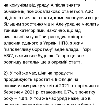
на комунізм від уряду. А після зняття
обмежень, яке обов’язково станеться, АЗС
відіграються за втрати, компенсовуючи їх ще
більшим зростанням цін. Але уряд не мислить
такими категоріями. Важливо, що від
нинішньої ситуації виграє один олігарх -
власник єдиного в Україні НПЗ, з яким
"наполегливу боротьбу" веде влада. І "сірі
АЗС", в яких все буде ок. Та про це все
розпишу детальніше в окремій статті.
2). У той же час, ціни на продукти
продовжують зростати. Інфляція на
споживчому ринку у квітні 2021 р. порівняно з
березнем 2021 р. становила 0,7%, з початку
року – 4,8%. У той же час уряд каже, що в
ринкову економіку він втручатися не буде, і