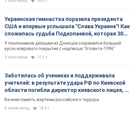
3 часа назад
43,3 т.
Украинская гимнастка поразила президента
США и впервые услышала "Слава Украине"! Как
сложилась судьба Подкопаевой, которая 30
лет назад завоевала "золото" Олимпиады
У поклонников девушки из Донецка сохранился большой
кусок коврового покрытия с надписью "Атланта-1996"
3 часа назад
11,1 т.
Заботилась об учениках и поддерживала
учителей: в результате удара РФ по Киевской
области погибли директор киевского лицея, её
муж и внук
Вечная память жертвам российского террора
8 часов назад
18,9 т.