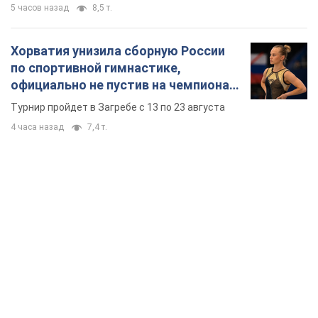
5 часов назад
8,5 т.
Хорватия унизила сборную России
по спортивной гимнастике,
официально не пустив на чемпионат
Европы основных спортсменов
Турнир пройдет в Загребе с 13 по 23 августа
4 часа назад
7,4 т.