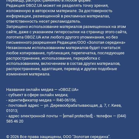
переводу, распространению в любой форме.
Редакция OBOZ.UA может не разделять точку зрения,
изложенную в авторском материале. За достоверность
информации, размещенной в рекламных материалах,
ответственность несет рекламодатель.
Запрещено использование материалов размещенных на этом
сайте, даже с указанием гиперссылки на страницу этого сайта,
логотипа OBOZ.UA или любого другого упоминания, но без
письменного разрешения Редакции/ООО «Золотая середина»
Незаконным использованием материалов будет считаться:
любое копирование, публикация, перепечатка, последующее
распространение, использование, переработка с
использованием, включением в состав других материалов,
распространение, адаптация, перевод и другие подобные
изменения материала.
Название онлайн медиа — «OBOZ.UA»
- субъект в сфере онлайн медиа;
- идентификатор медиа — R40-06156;
- почтовый адрес — ул. Деревообрабатывающая, д. 7, г. Киев,
01013;
- адрес электронной почты —
[email protected]
; - телефон — (044)
585 46 20
© 2026 Все права защищены, ООО "Золотая середина".