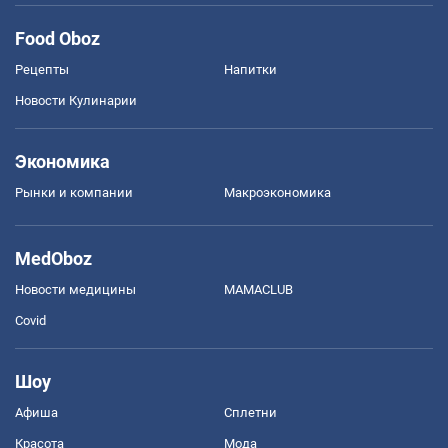
Food Oboz
Рецепты
Напитки
Новости Кулинарии
Экономика
Рынки и компании
Mакроэкономика
MedOboz
Новости медицины
MAMACLUB
Covid
Шоу
Афиша
Сплетни
Красота
Мода