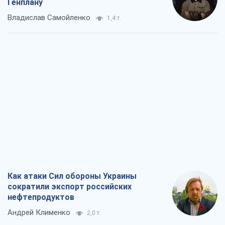
Как атаки Сил обороны Украины
сократили экспорт российских
нефтепродуктов
Андрей Клименко
2,0 т.
Два супертурнира Магучих: спортивній
календарь осени-2026
Александр Липенко
5,2 т.
Ракетный щит и меч Украины: ставка
на производство собственных ракет
Кирилл Татаринов
2,7 т.
Посмертная "презумпция виновности":
кто разрешил ТЦК судить погибших
защитников