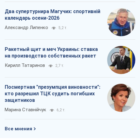
Марина Ставнійчук
6,2 т.
Все мнения
О компании
Команда
Правовая информация
Политика
конфиденциальности
Реклама на сайте
Документы
Редакционная политика
Журналисты OBOZ.UA на месте
событий
OBOZ.UA
Политика