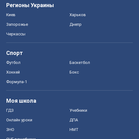
ГДЗ
Учебники
Онлайн уроки
ДПА
ЗНО
НМТ
СНГ решебники
Авто
Тест Драйв
Электромобили
Акции
Сервис
Food Oboz
Рецепты
Напитки
Диеты
Экономика