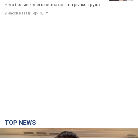
TOP NEWS
"Защита нашей жизни": Зеленский об
антибаллистической системе FREYJA,
санкциях против России и поддержке аграриев.
Видео
Европейские партнеры присоединяются к совместному
проекту
4 часа назад
51,4 т.