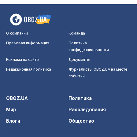
Мир
Расследования
Блоги
Общество
Регионы Украины
Киев
Харьков
Запорожье
Днепр
Черкассы
Спорт
Футбол
Баскетбол
Хоккей
Бокс
Формула-1
Моя школа