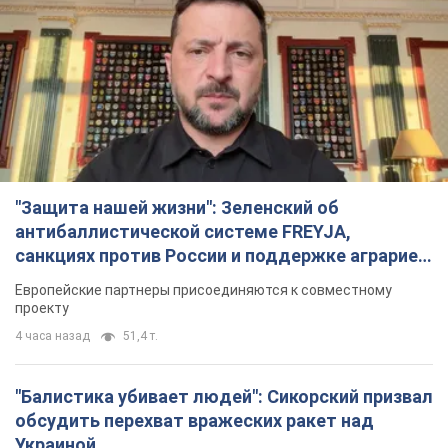
"Балистика убивает людей": Сикорский призвал
обсудить перехват вражеских ракет над
Украиной
Глава МИД Польши призвал сбивать российские ракеты над
Украиной
5 часов назад
8,0 т.
Россия нанесла удар с помощью дрона по
немецкому судну в Чёрном море у Одессы:
подробности
Во время эвакуации экипажа российские террористы
нанесли еще один удар беспилотником по судну
3 часа назад
2,4 т.