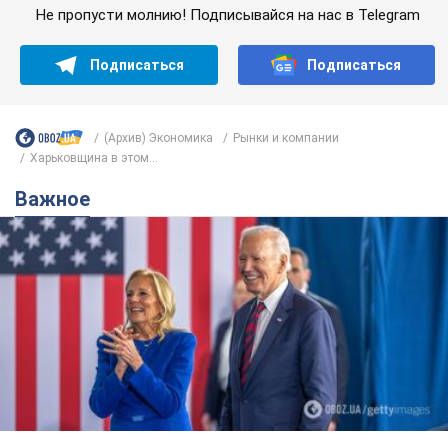
Супруга тяжелобольного Джо Байдена
назвала первый симптом, который
сигнализировал о его "агрессивном" раке
Сначала врачи не обратили на это должного внимания
12 часов назад
15,0 т.
Отпуск Леси Никитюк в Карпатах
обернулся скандалом: почему
ведущую несправедливо захейтили
Знаменитость вышла на прямую
коммуникацию в сети и расставила все точки
над "i"
7 часов назад
11,9 т.