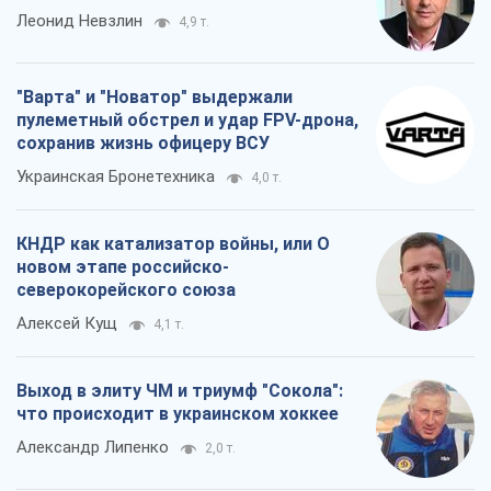
Алексей Кущ
4,1 т.
Выход в элиту ЧМ и триумф "Сокола":
что происходит в украинском хоккее
Александр Липенко
2,0 т.
Все мнения
О компании
Команда
Правовая информация
Политика
конфиденциальности
Реклама на сайте
Документы