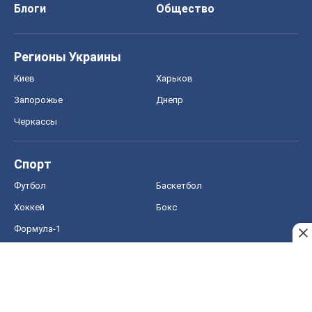
Хоккей
Бокс
Формула-1
Моя школа
ГДЗ
Учебники
Онлайн уроки
ДПА
ЗНО
НМТ
СНГ решебники
Авто
Тест Драйв
Электромобили
Акции
Сервис
Food Oboz