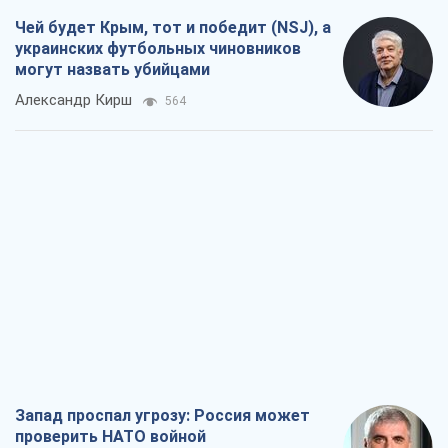
Запад проспал угрозу: Россия может
проверить НАТО войной
Леонид Невзлин
4,9 т.
"Варта" и "Новатор" выдержали
пулеметный обстрел и удар FPV-дрона,
сохранив жизнь офицеру ВСУ
Украинская Бронетехника
4,0 т.
КНДР как катализатор войны, или О
новом этапе российско-
северокорейского союза