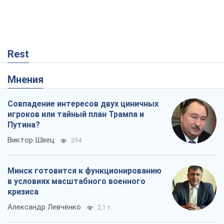
Виктор Швец
294
Минск готовится к функционированию
в условиях масштабного военного
кризиса
Александр Левченко
2,1 т.
Чей будет Крым, тот и победит (NSJ), а
украинских футбольных чиновников
могут назвать убийцами
Александр Кирш
564