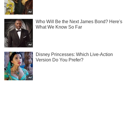
Не пропусти молнию! Подписывайся на нас в Telegram
Подписаться
Подписаться
(Архив) Экономика
Коммуналка
В Украине резко...