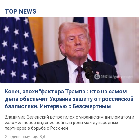
Конец эпохи "фактора Трампа": кто на самом
деле обеспечит Украине защиту от российской
баллистики. Интервью с Безсмертным
Владимир Зеленский встретился с украинским дипломатом и
изложил новое видение войны и роли международных
партнеров в борьбе с Россией
2 години тому
9,6 т.
В Киеве в результате российской атаки
пострадали четыре человека. Фото
Враг продолжает регулярный ракетный террор столицы
2 години тому
18,8 т.
Россияне атаковали дроном больницу в
Херсоне: пострадали медработницы
Всего пострадали четыре женщины, и они не единственные
раненые за сутки