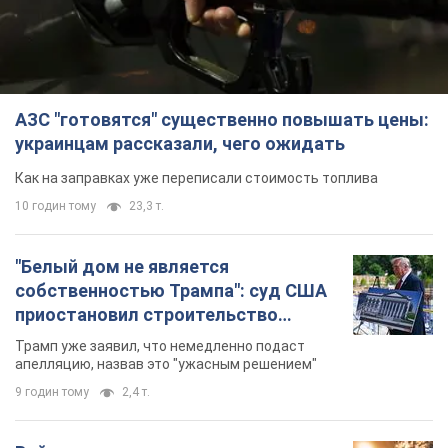
собственностью Трампа": суд США
приостановил строительство
бального зала стоимостью 400 млн
Трамп уже заявил, что немедленно подаст
долларов
апелляцию, назвав это "ужасным решением"
9 годин тому
2,4 т.
Война меняет не только тактику: в
НГУ показали инженерные решения
против российских FPV-дронов.
Фото
Это "постапокалиптическая эстетика из мира
"Безумного Макса"
10 годин тому
8,6 т.