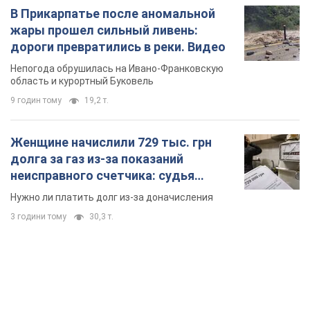
В Прикарпатье после аномальной
жары прошел сильный ливень:
дороги превратились в реки. Видео
Непогода обрушилась на Ивано-Франковскую
область и курортный Буковель
9 годин тому
19,2 т.
Женщине начислили 729 тыс. грн
долга за газ из-за показаний
неисправного счетчика: судья
вынес неожиданное решение
Нужно ли платить долг из-за доначисления
3 години тому
30,3 т.