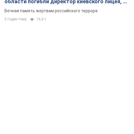
области погибли директор киевского лицея, её
муж и внук
Вечная память жертвам российского террора
5 годин тому
16,0 т.