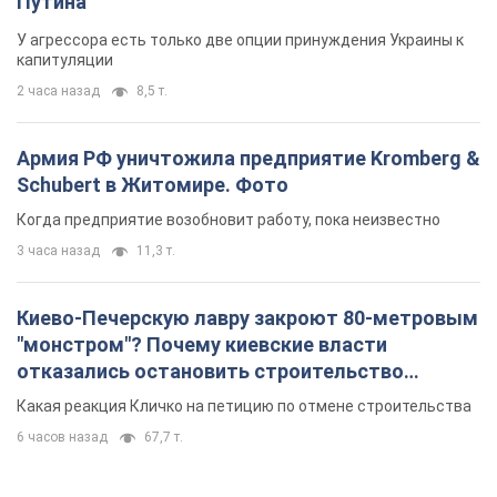
Путина
У агрессора есть только две опции принуждения Украины к
капитуляции
2 часа назад
8,5 т.
Армия РФ уничтожила предприятие Kromberg &
Schubert в Житомире. Фото
Когда предприятие возобновит работу, пока неизвестно
3 часа назад
11,3 т.
Киево-Печерскую лавру закроют 80-метровым
"монстром"? Почему киевские власти
отказались остановить строительство
небоскреба "московского верующего"
Какая реакция Кличко на петицию по отмене строительства
6 часов назад
67,7 т.