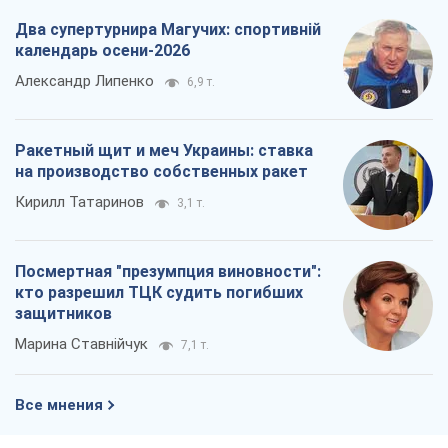
Два супертурнира Магучих: спортивній
календарь осени-2026
Александр Липенко
6,9 т.
Ракетный щит и меч Украины: ставка
на производство собственных ракет
Кирилл Татаринов
3,1 т.
Посмертная "презумпция виновности":
кто разрешил ТЦК судить погибших
защитников
Марина Ставнійчук
7,1 т.
Все мнения