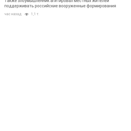
Также злоумышленник агитировал местных жителей
поддерживать российские вооруженные формирования
час назад
1,1 т.