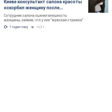
Киеве консультант салона красоты
оскорбил женщину после
химиотерапии, разгорелся скандал.
Сотрудник салона оценил внешность
Фото
женщины, заявив, что у нее "мужская стрижка"
7 годин тому
16,5 т.