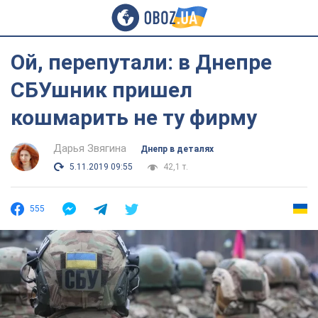
Ой, перепутали: в Днепре
СБУшник пришел
кошмарить не ту фирму
Дарья Звягина
Днепр в деталях
5.11.2019 09:55
42,1 т.
555