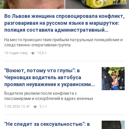
Во Львове женщина спровоцировала конфликт,
разговаривая на русском языке в маршрутке:
полиция составила административный
протокол. Видео
На место происшествия прибыли патрульные полицейские и
следственно-оперативная группа
10 годин тому
10,6 т.
"Воюют, потому что глупы": в
Черновцах водитель автобуса
проявил неуважение к украинским
военным и поплатился за это.
Водителя уволили после конфликта с
Видео
пассажирами и оскорблений в адрес военных
7.08.2026 15:47
9,1 т.
"Не следит за сексуальностью": в