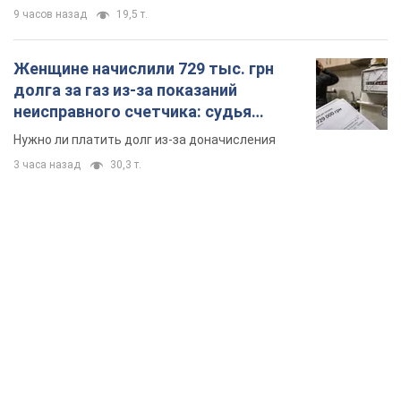
9 часов назад
19,5 т.
Женщине начислили 729 тыс. грн
долга за газ из-за показаний
неисправного счетчика: судья
вынес неожиданное решение
Нужно ли платить долг из-за доначисления
3 часа назад
30,3 т.