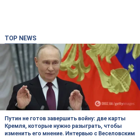
Путин не готов завершить войну: две карты
Кремля, которые нужно разыграть, чтобы
изменить его мнение. Интервью с Веселовским
Без изменения позиции России о скором завершении войны
не будет
2 часа назад
17,6 т.
Дроны атаковали НПЗ в Нижнекамске: после
взрывов был виден дым. Видео
Местные жители активно публиковали фото и видео