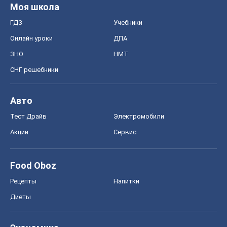
Авто
Тест Драйв
Электромобили
Акции
Сервис
Food Oboz
Рецепты
Напитки
Диеты
Экономика
Рынки и компании
Mакроэкономика
MedOboz
Новости медицины
MAMACLUB
Шоу