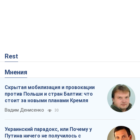
Мнения
Скрытая мобилизация и провокации
против Польши и стран Балтии: что
стоит за новыми планами Кремля
Вадим Денисенко
30
Украинский парадокс, или Почему у
Путина ничего не получилось с
Украиной
Виталий Портников
20,3 т.
Кремль начал подготовку к своему
"последнему рывку"
Костянтин Машовець
6,8 т.