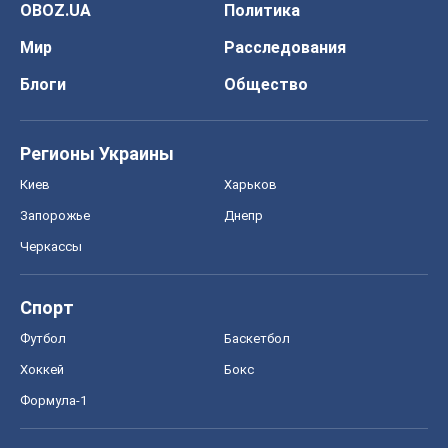
Запорожье
Днепр
Черкассы
Спорт
Футбол
Баскетбол
Хоккей
Бокс
Формула-1
Моя школа
ГДЗ
Учебники
Онлайн уроки
ДПА
ЗНО
НМТ
СНГ решебники