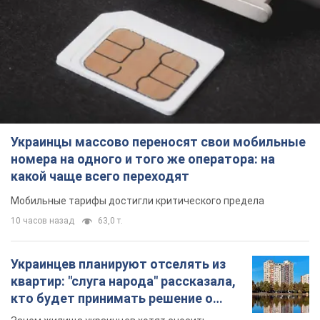
Украинцы массово переносят свои мобильные
номера на одного и того же оператора: на
какой чаще всего переходят
Мобильные тарифы достигли критического предела
10 часов назад
63,0 т.
Украинцев планируют отселять из
квартир: "слуга народа" рассказала,
кто будет принимать решение о
сносе домов
Зачем жилища украинцев хотят сносить
10 часов назад
58,0 т.
Украинцы массово покупают
дорогие новые авто: сколько стоит
самая популярная модель
Какие марки авто предпочитают приобретать
жители Украины