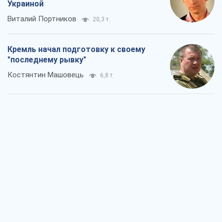
Дух Анкориджа окончательно
испарился
Виктор Андрусив
6,7 т.
Война и медиа: политика перешла в
соцсети, а СМИ играют по правилам
YouTube