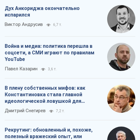
Павел Казарин
3,6 т.
В плену собственных мифов: как
Константиновка стала главной
идеологической ловушкой для
российских оккупантов
Дмитрий Снегирев
7,2 т.
Рекрутинг: обновленный и, похоже,
полезный вражеский опыт, или
Диалектика требовательной трусости
Александр Кирш
6,0 т.
Все мнения