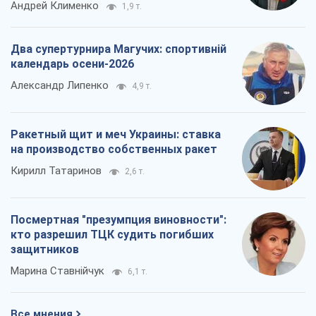
Андрей Клименко
1,9 т.
Два супертурнира Магучих: спортивній
календарь осени-2026
Александр Липенко
4,9 т.
Ракетный щит и меч Украины: ставка
на производство собственных ракет
Кирилл Татаринов
2,6 т.
Посмертная "презумпция виновности":
кто разрешил ТЦК судить погибших
защитников
Марина Ставнійчук
6,1 т.
Все мнения