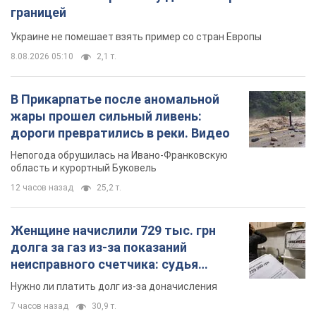
границей
Украине не помешает взять пример со стран Европы
8.08.2026 05:10
2,1 т.
В Прикарпатье после аномальной
жары прошел сильный ливень:
дороги превратились в реки. Видео
Непогода обрушилась на Ивано-Франковскую
область и курортный Буковель
12 часов назад
25,2 т.
Женщине начислили 729 тыс. грн
долга за газ из-за показаний
неисправного счетчика: судья
вынес неожиданное решение
Нужно ли платить долг из-за доначисления
7 часов назад
30,9 т.