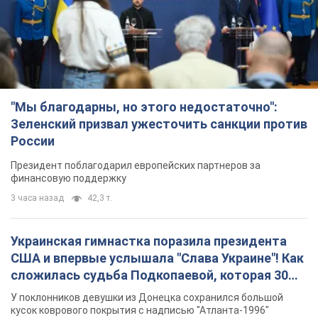
"Мы благодарны, но этого недостаточно":
Зеленский призвал ужесточить санкции против
России
Президент поблагодарил европейских партнеров за
финансовую поддержку
3 часа назад
42,3 т.
Украинская гимнастка поразила президента
США и впервые услышала "Слава Украине"! Как
сложилась судьба Подкопаевой, которая 30
лет назад завоевала "золото" Олимпиады
У поклонников девушки из Донецка сохранился большой
кусок коврового покрытия с надписью "Атланта-1996"