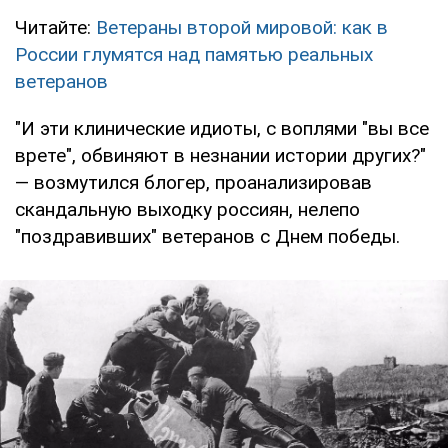
Читайте:
Ветераны второй мировой: как в
России глумятся над памятью реальных
ветеранов
"И эти клинические идиоты, с воплями "вы все
врете", обвиняют в незнании истории других?"
— возмутился блогер, проанализировав
скандальную выходку россиян, нелепо
"поздравивших" ветеранов с Днем победы.