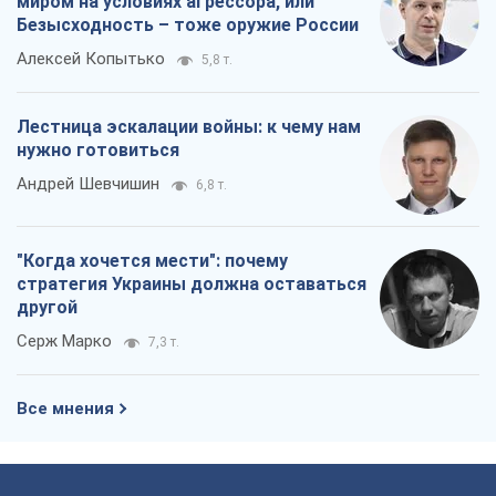
миром на условиях агрессора, или
Безысходность – тоже оружие России
Алексей Копытько
5,8 т.
Лестница эскалации войны: к чему нам
нужно готовиться
Андрей Шевчишин
6,8 т.
"Когда хочется мести": почему
стратегия Украины должна оставаться
другой
Серж Марко
7,3 т.
Все мнения