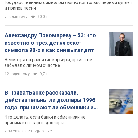
Государственным символом являются только первый куплет
и припев песни
7 годин тому
30,0 т.
Александру Пономареву – 53: что
известно о трех детях секс-
символа 90-х и как они выглядят
Несмотря на развитие карьеры, артист не
забывал о личном счастье
12 годин тому
9,7 т.
В ПриватБанке рассказали,
действительны ли доллары 1996
года: принимают ли обменники и
банки такие купюры
Что делать, если банки и обменники не
принимают старые доллары
9.08.2026 02:20
85,7 т.