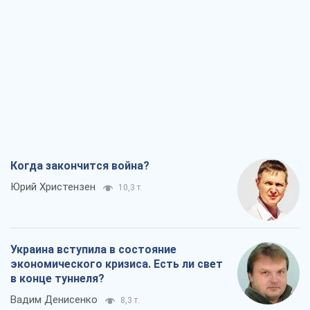
Когда закончится война?
Юрий Христензен
10,3 т.
Украина вступила в состояние
экономического кризиса. Есть ли свет
в конце туннеля?
Вадим Денисенко
8,3 т.
Чей будет Крым, тот и победит (NSJ), а
украинских футбольных чиновников
могут назвать убийцами
Александр Кирш
8,0 т.
Запад проспал угрозу: Россия может