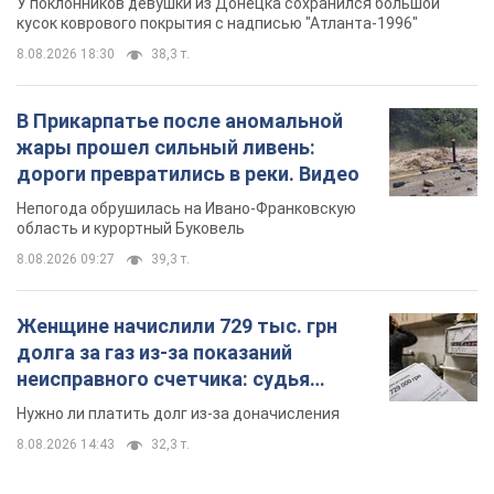
область и курортный Буковель
8.08.2026 09:27
39,3 т.
Женщине начислили 729 тыс. грн
долга за газ из-за показаний
неисправного счетчика: судья
вынес неожиданное решение
Нужно ли платить долг из-за доначисления
8.08.2026 14:43
32,3 т.