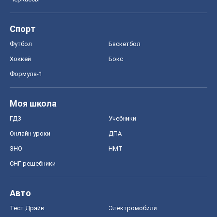
Моя школа
ГДЗ
Учебники
Онлайн уроки
ДПА
ЗНО
НМТ
СНГ решебники
Авто
Тест Драйв
Электромобили
Акции
Сервис
Food Oboz
Рецепты
Напитки
Диеты