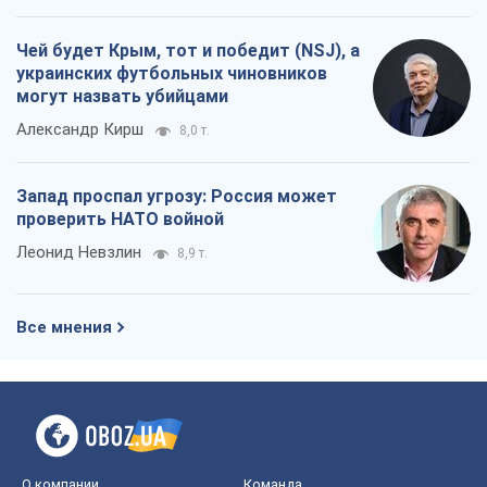
проверить НАТО войной
Леонид Невзлин
8,9 т.
Все мнения
О компании
Команда
Правовая информация
Политика
конфиденциальности
Реклама на сайте
Документы
Редакционная политика
Журналисты OBOZ.UA на месте
событий