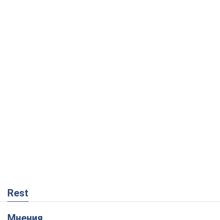
Rest
Мнения
Совпадение интересов двух циничных
игроков или тайный план Трампа и
Путина?
Виктор Швец
13,2 т.
Минск готовится к функционированию