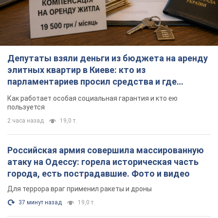
Как работает особая социальная гарантия и кто ею
пользуется
2 часа назад
19,0 т.
Российская армия совершила массированную
атаку на Одессу: горела историческая часть
города, есть пострадавшие. Фото и видео
Для террора враг применил ракеты и дроны
37 минут назад
19,0 т.
Армия России попала в две соседние
многоэтажки в Харькове: двое погибших, 13
пострадавших
Враг умышленно бьет по жилым домам
17 минут назад
183