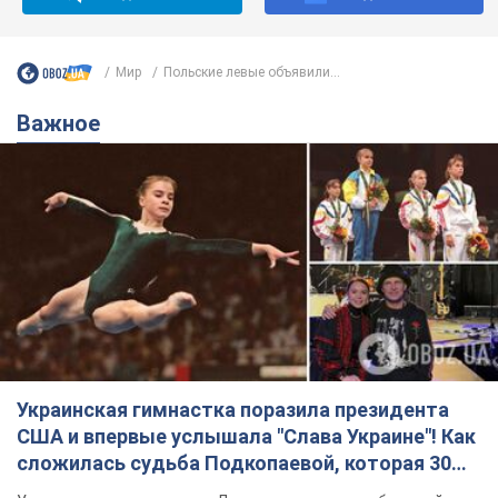
Украинская гимнастка поразила президента
США и впервые услышала "Слава Украине"! Как
сложилась судьба Подкопаевой, которая 30
лет назад завоевала "золото" Олимпиады
У поклонников девушки из Донецка сохранился большой
кусок коврового покрытия с надписью "Атланта-1996"
8.08.2026 18:30
38,3 т.
В Прикарпатье после аномальной
жары прошел сильный ливень:
дороги превратились в реки. Видео
Непогода обрушилась на Ивано-Франковскую