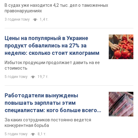
В судах уже находится 4,2 тыс. дел о таможенных
правонарушениях
3 години тому
1,4 т.
Цены на популярный в Украине
продукт обвалились на 27% за
неделю: сколько стоит килограмм
Избыток продукции продолжает давить на ее
стоимость
5 годин тому
19,7 т.
Работодатели вынуждены
повышать зарплаты этим
специалистам: кого больше всего
не хватает на рынке труда
За каких сотрудников постоянно ведется
конкурентная борьба
5 годин тому
8,1 т.