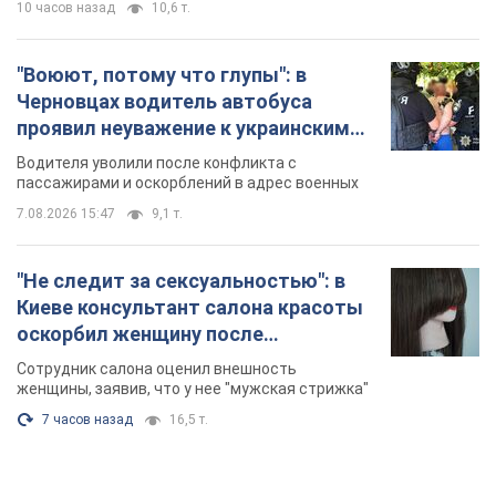
10 часов назад
10,6 т.
"Воюют, потому что глупы": в
Черновцах водитель автобуса
проявил неуважение к украинским
военным и поплатился за это.
Водителя уволили после конфликта с
Видео
пассажирами и оскорблений в адрес военных
7.08.2026 15:47
9,1 т.
"Не следит за сексуальностью": в
Киеве консультант салона красоты
оскорбил женщину после
химиотерапии, разгорелся скандал.
Сотрудник салона оценил внешность
Фото
женщины, заявив, что у нее "мужская стрижка"
7 часов назад
16,5 т.