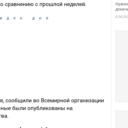
судь
по сравнению с прошлой неделей.
Нужно 
неож
донач
8.08.20
идео дня
ля, сообщили во Всемирной организации
анные были опубликованы на
ва.