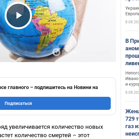
гран
Украин
Европ
8.08.20
Play Video
В Пр
аном
прош
ливе
прев
Непог
Виде
Ивано
и кур
рсе главного – подпишитесь на Новини на
8.08.20
Подписаться
Женщ
729 т
газ 
яд увеличивается количество новых
неис
астет количество смертей – этот