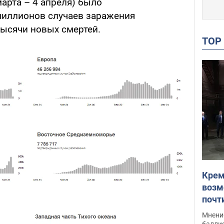
арта – 4 апреля) было
миллионов случаев заражения
тысячи новых смертей.
TO
Крем
возм
почт
Укра
Мнение
баллис