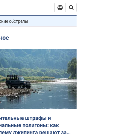
ские обстрелы
ное
ительные штрафы и
иальные полигоны: как
лему джипинга решают за