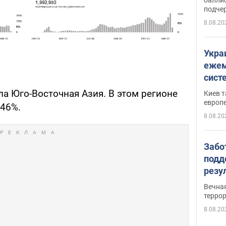
подче
8.08.20
Укра
ежем
сист
Зеле
а Юго-Восточная Азия. В этом регионе
Киев т
европ
 46%.
8.08.20
Забо
подд
резу
обла
Вечна
киев
терро
8.08.20