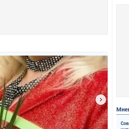
Мн
Сов