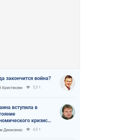
да закончится война?
5,3 т.
 Христензен
аина вступила в
тояние
номического кризиса.
ь ли свет в конце
4,5 т.
м Денисенко
неля?