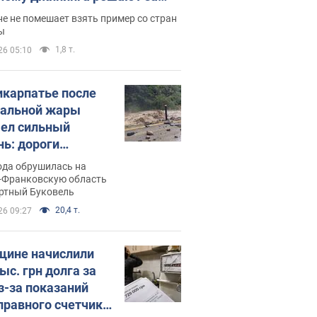
ицей
е не помешает взять пример со стран
ы
1,8 т.
26 05:10
икарпатье после
альной жары
ел сильный
нь: дороги
ратились в реки.
ода обрушилась на
о
-Франковскую область
ортный Буковель
20,4 т.
26 09:27
ине начислили
ыс. грн долга за
из-за показаний
правного счетчика: