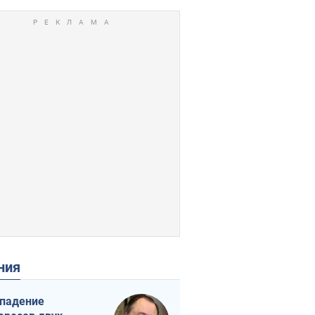
ения
падение