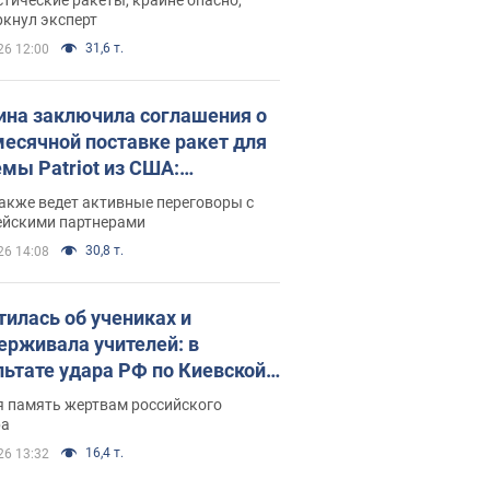
ркнул эксперт
31,6 т.
26 12:00
ина заключила соглашения о
есячной поставке ракет для
емы Patriot из США:
нский раскрыл подробности
акже ведет активные переговоры с
ейскими партнерами
30,8 т.
26 14:08
тилась об учениках и
ерживала учителей: в
льтате удара РФ по Киевской
сти погибли директор
я память жертвам российского
ского лицея, её муж и внук
ра
16,4 т.
26 13:32