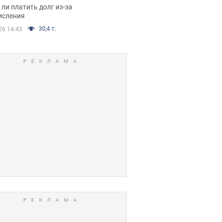
я вынес
ли платить долг из-за
иданное решение
исления
30,4 т.
26 14:43