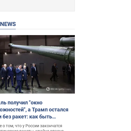
P NEWS
ль получил "окно
ожностей", а Трамп остался
и без ракет: как быть
ине? Интервью с Мельником
 о том, что у России закончатся
тические ракеты, крайне опасно,