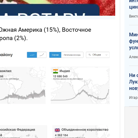
инт
цин
или
Викт
Тра
Южная Америка (15%), Восточное
Мин
ропа (2%).
фун
усл
вое
Алек
Ни 
Лук
нов
Игар