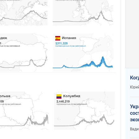
Ког
Юрий
Укр
сос
эко
Ест
Вади
тун