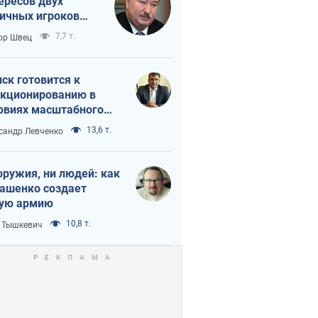
ересов двух
ичных игроков
 тайный план
7,7 т.
ор Швец
мпа и Путина?
ск готовится к
кционированию в
овиях масштабного
нного кризиса
13,6 т.
сандр Левченко
оружия, ни людей: как
ашенко создает
ую армию
10,8 т.
 Тышкевич