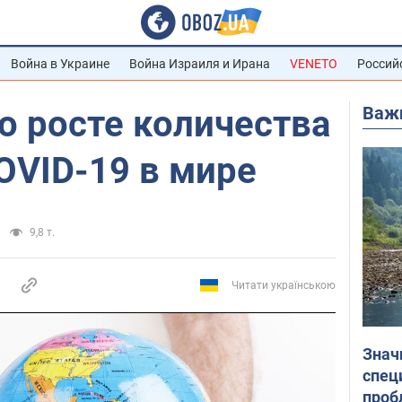
Война в Украине
Война Израиля и Ирана
VENETO
Россий
Важ
о росте количества
OVID-19 в мире
9,8 т.
Читати українською
Знач
спец
проб