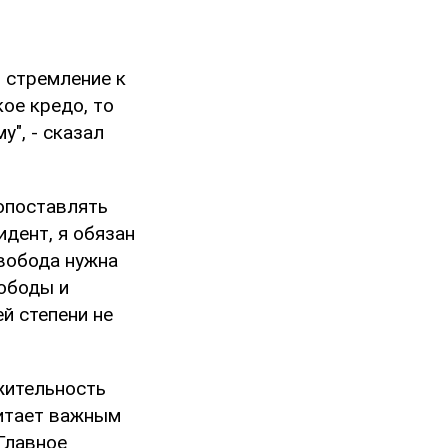
м стремление к
ое кредо, то
у", - сказал
вопоставлять
дент, я обязан
вобода нужна
вободы и
й степени не
жительность
читает важным
Главное