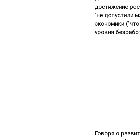
достижение росс
"не допустили 
экономики ("что
уровня безрабо
Говоря о разви