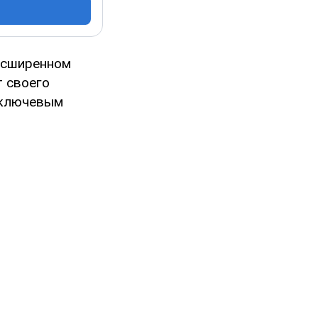
асширенном
т своего
о ключевым