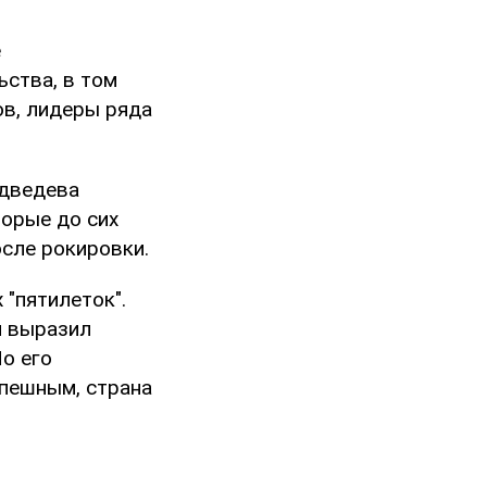
е
ьства, в том
в, лидеры ряда
едведева
торые до сих
осле рокировки.
 "пятилеток".
 выразил
По его
спешным, страна