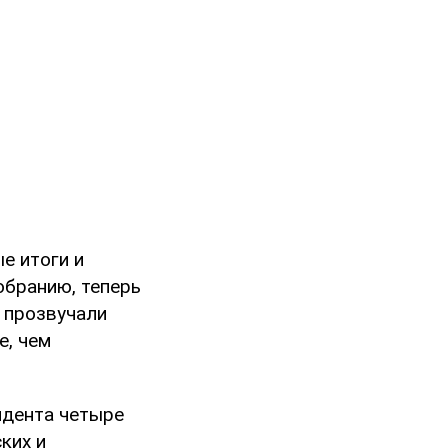
е итоги и
обранию, теперь
е прозвучали
е, чем
идента четыре
ких и