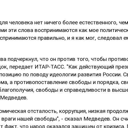
для человека нет ничего более естественного, че
ими эти слова воспринимаются как мое политическ
спринимаются правильно, и я как мог, следовал ем
ва подчеркнул, что он против того, чтобы проти
док, передает ИТАР-ТАСС. "Как действующий прези
позицию по поводу идеологии развития России. С
ома, а противопоставление свободы и порядка, с
благополучия, свободы и справедливости в высше
л Медведев.
номическая отсталость, коррупция, низкая продол
 враги нашей свободы", - сказал Медведев. Он с
т факт, что народ оказался защищен от кризиса. 