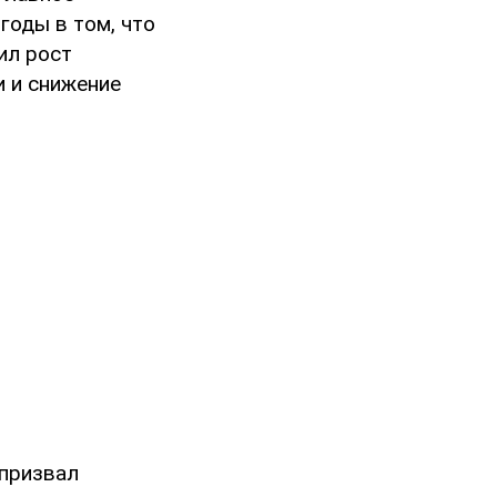
годы в том, что
ил рост
и и снижение
 призвал