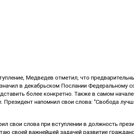
тупление, Медведев отметил, что предварительны
значил в декабрьском Послании Федеральному с
едставить более конкретно. Также в самом начал
. Президент напомнил свои слова: "Свобода лучш
рил свои слова при вступлении в должность през
читаю своей важнейшей задачей развитие гражданс