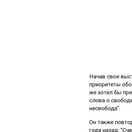
Начав свое выс
приоритеты обо
же хотел бы пр
слова о свободе
несвобода".
Он также повто
года назад: "С