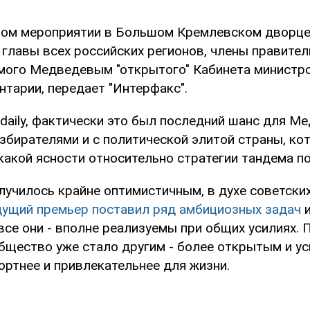
ном мероприятии в Большом Кремлевском дворц
главы всех российских регионов, члены правител
мого Медведевым "открытого" Кабинета министро
нтарии, передает "Интерфакс".
daily, фактически это был последний шанс для М
збирателями и с политической элитой страны, ко
какой ясности относительно стратегии тандема п
училось крайне оптимистичным, в духе советских
дущий премьер поставил ряд амбициозных задач
и
все они - вполне реализуемы при общих усилиях. 
бщество уже стало другим - более открытым и у
ортнее и привлекательнее для жизни.