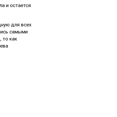
ла и остается
дную для всех
лись самыми
 то как
дева