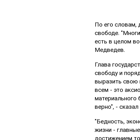
По его словам, 
свободе. "Мног
есть в целом во
Медведев.
Глава государст
свободу и поря
выразить свою 
всем - это акси
материального 
верно", - сказа
"Бедность, эко
жизни - главные
достижением то