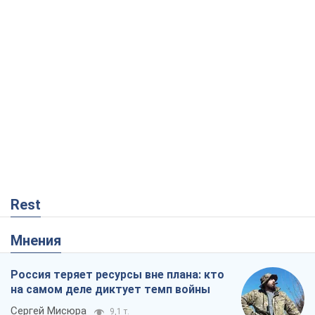
Rest
Мнения
Россия теряет ресурсы вне плана: кто
на самом деле диктует темп войны
Сергей Мисюра
9,1 т.
"Мы уже переживали и худшее":
Украине не стоит поддаваться
отчаянию из-за ракетного террора
Сергей Марченко, эксперт
8,4 т.
Запад проспал угрозу: Россия может