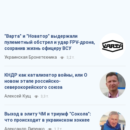
КНДР как катализатор войны, или О
новом этапе российско-
северокорейского союза
Алексей Кущ
3,3 т.
Выход в элиту ЧМ и триумф "Сокола":
что происходит в украинском хоккее
Александр Липенко
1,2 т.
Что ожидает украинцев в 2026-2028
годах? Основные выводы из новых
прогнозов от НБУ
Василий Фурман
23,2 т.