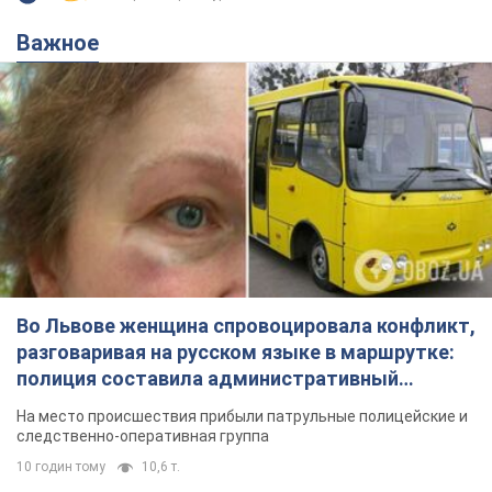
Во Львове женщина спровоцировала конфликт,
разговаривая на русском языке в маршрутке:
полиция составила административный
протокол. Видео
На место происшествия прибыли патрульные полицейские и
следственно-оперативная группа
10 годин тому
10,6 т.
"Воюют, потому что глупы": в
Черновцах водитель автобуса
проявил неуважение к украинским
военным и поплатился за это.
Водителя уволили после конфликта с
Видео
пассажирами и оскорблений в адрес военных
7.08.2026 15:47
9,1 т.