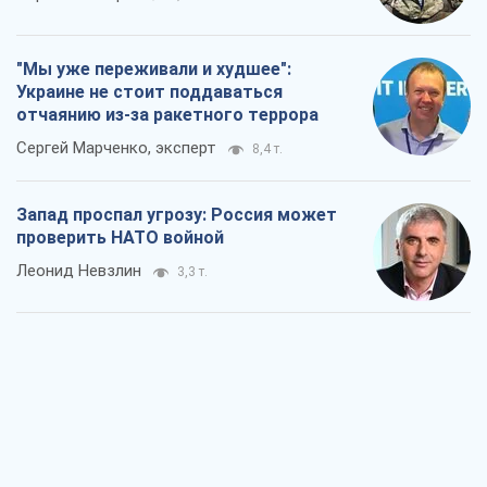
проверить НАТО войной
Леонид Невзлин
3,3 т.
"Варта" и "Новатор" выдержали
пулеметный обстрел и удар FPV-дрона,
сохранив жизнь офицеру ВСУ
Украинская Бронетехника
3,2 т.