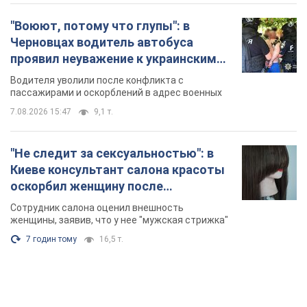
"Не следит за сексуальностью": в
Киеве консультант салона красоты
оскорбил женщину после
химиотерапии, разгорелся скандал.
Сотрудник салона оценил внешность
Фото
женщины, заявив, что у нее "мужская стрижка"
7 годин тому
16,5 т.