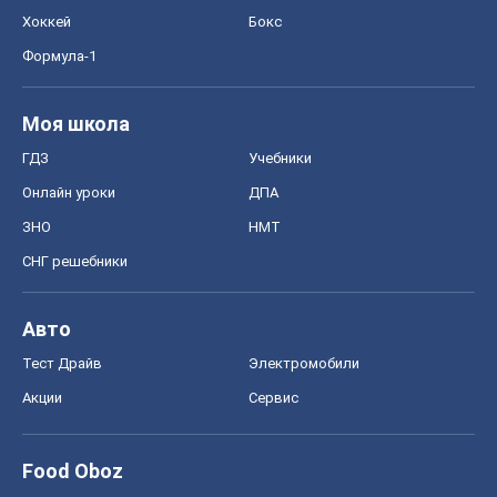
ЗНО
НМТ
СНГ решебники
Авто
Тест Драйв
Электромобили
Акции
Сервис
Food Oboz
Рецепты
Напитки
Диеты
Экономика
Рынки и компании
Mакроэкономика
MedOboz