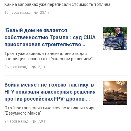
Как на заправках уже переписали стоимость топлива
10 часов назад
23,1 т.
"Белый дом не является
собственностью Трампа": суд США
приостановил строительство
бального зала стоимостью 400 млн
Трамп уже заявил, что немедленно подаст
долларов
апелляцию, назвав это "ужасным решением"
9 часов назад
2,1 т.
Война меняет не только тактику: в
НГУ показали инженерные решения
против российских FPV-дронов.
Фото
Это "постапокалиптическая эстетика из мира
"Безумного Макса"
9 часов назад
7,9 т.