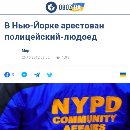
В Нью-Йорке арестован
полицейский-людоед
Мир
26.10.2012 03:50
1,0 т.
0