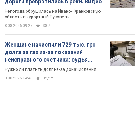
дороги превратились в реки. Видео
Непогода обрушилась на Ивано-Франковскую
область и курортный Буковель
8.08.2026 09:27
38,7 т.
Женщине начислили 729 тыс. грн
долга за газ из-за показаний
неисправного счетчика: судья
вынес неожиданное решение
Нужно ли платить долг из-за доначисления
8.08.2026 14:43
32,2 т.