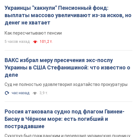
Украинцы "хакнули" Пенсионный фонд:
выплаты массово увеличивают из-за исков, но
денег не хватает
Как пересчитывают пенсии
5 часов назад
101,2 т.
ВАКС избрал меру пресечения экс-послу
Украины в США Стефанишиной: что известно о
деле
Суд не полностью удовлетворил ходатайство прокуратуры
час назад
3,9 т.
Россия атаковала судно под флагом Гвинеи-
Бисау в Чёрном море: есть погибший и
пострадавшие
Сухогруз был гражданским и перевозил украинскую пшеницу