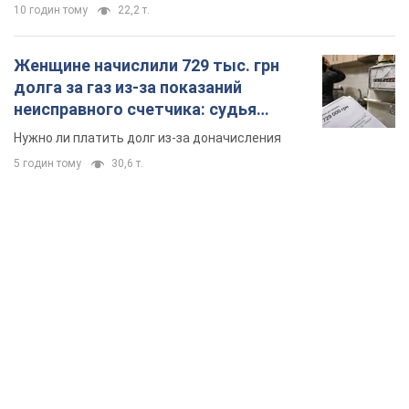
10 годин тому
22,2 т.
Женщине начислили 729 тыс. грн
долга за газ из-за показаний
неисправного счетчика: судья
вынес неожиданное решение
Нужно ли платить долг из-за доначисления
5 годин тому
30,6 т.