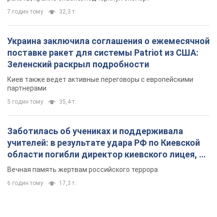
7 годин тому
32,3 т.
Украина заключила соглашения о ежемесячной
поставке ракет для системы Patriot из США:
Зеленский раскрыл подробности
Киев также ведет активные переговоры с европейскими
партнерами
5 годин тому
35,4 т.
Заботилась об учениках и поддерживала
учителей: в результате удара РФ по Киевской
области погибли директор киевского лицея, её
муж и внук
Вечная память жертвам российского террора
6 годин тому
17,3 т.