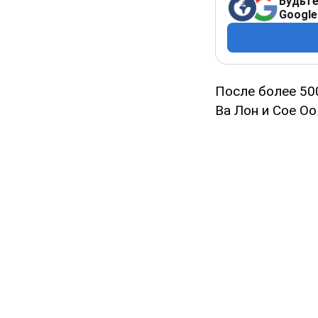
Будьте
Google
После более 50
Ва Лон и Сое Оо