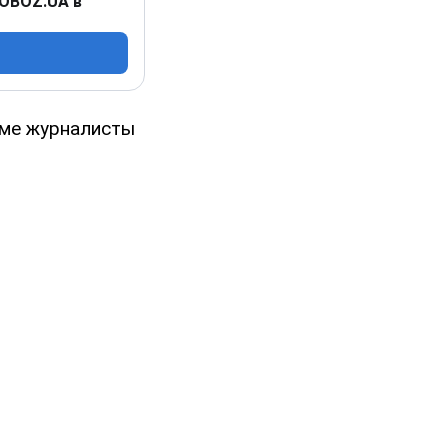
 OBOZ.UA в
нме журналисты