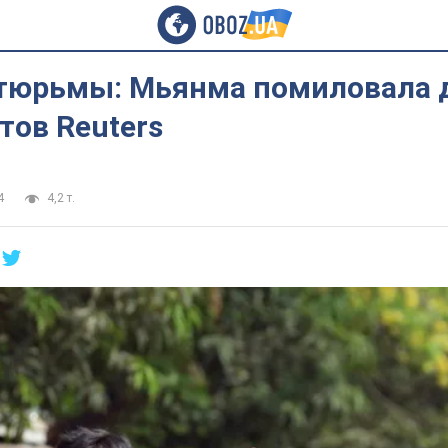
 тюрьмы: Мьянма помиловала 
тов Reuters
4
4,2 т.