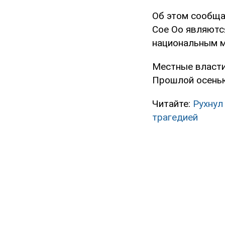
Об этом сообщае
Сое Оо являютс
национальным 
Местные власти
Прошлой осенью
Читайте:
Рухнул
трагедией