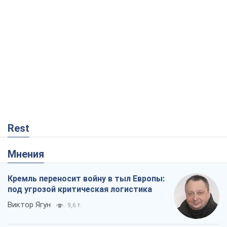
Rest
Мнения
Кремль переносит войну в тыл Европы:
под угрозой критическая логистика
Виктор Ягун
9,6 т.
На чьей стороне истории выступает
Дональд Трамп?
Виктор Каспрук
7,8 т.
В Киеве вырубили более 300 крупных
деревьев ради теплотрассы и вопреки
Генплану