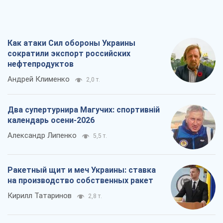
Два супертурнира Магучих: спортивній
календарь осени-2026
Александр Липенко
5,5 т.
Ракетный щит и меч Украины: ставка
на производство собственных ракет
Кирилл Татаринов
2,8 т.
Посмертная "презумпция виновности":
кто разрешил ТЦК судить погибших
защитников
Марина Ставнійчук
6,3 т.
Все мнения