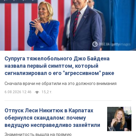
назвала первый симптом, который
сигнализировал о его "агрессивном" раке
Сначала врачи не обратили на это должного внимания
6.08.2026 12:46
15,2 т.
Отпуск Леси Никитюк в Карпатах
обернулся скандалом: почему
ведущую несправедливо захейтили
Знаменитость вышла на прямую
коммуникацию в сети и расставила все точки
над "i"
8 часов назад
12,1 т.
Не только из-за зарплаты: почему
украинцы не спешат соглашаться на
вакансии