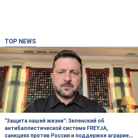
"Защита нашей жизни": Зеленский об
антибаллистической системе FREYJA,
санкциях против России и поддержке аграриев.
Видео
Европейские партнеры присоединяются к совместному
проекту
5 часов назад
54,3 т.
"Балистика убивает людей": Сикорский призвал
обсудить перехват вражеских ракет над
Украиной