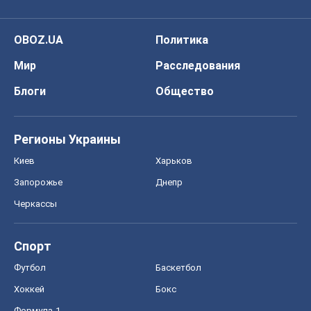
Регионы Украины
Киев
Харьков
Запорожье
Днепр
Черкассы
Спорт
Футбол
Баскетбол
Хоккей
Бокс
Формула-1
Моя школа
ГДЗ
Учебники
Онлайн уроки
ДПА
ЗНО
НМТ
СНГ решебники