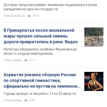
Договор предусматривает взаимную поддержку в случае
нападения на одно из государств
8.08.2026 00:22
4,3 т.
В Прикарпатье после аномальной
жары прошел сильный ливень:
дороги превратились в реки. Видео
Непогода обрушилась на Ивано-Франковскую
область и курортный Буковель
4 часа назад
6,7 т.
Хорватия унизила сборную России
по спортивной гимнастике,
официально не пустив на чемпионат
Европы основных спортсменов
Турнир пройдет в Загребе с 13 по 23 августа
3 часа назад
5,8 т.