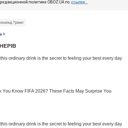
 редакционной политике OBOZ.UA по
ссылке...
ональд Трамп
а