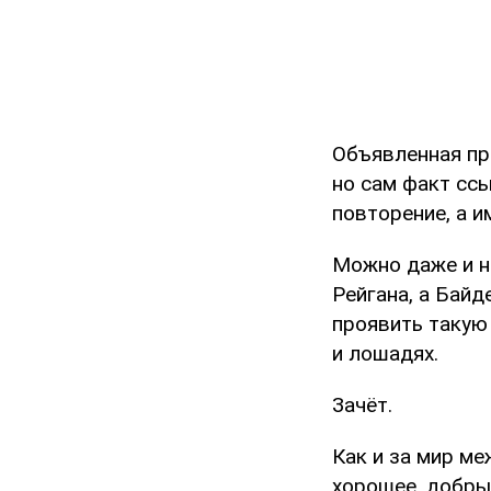
Объявленная при
но сам факт сс
повторение, а 
Можно даже и н
Рейгана, а Байд
проявить такую 
и лошадях.
Зачёт.
Как и за мир м
хорошее, добры