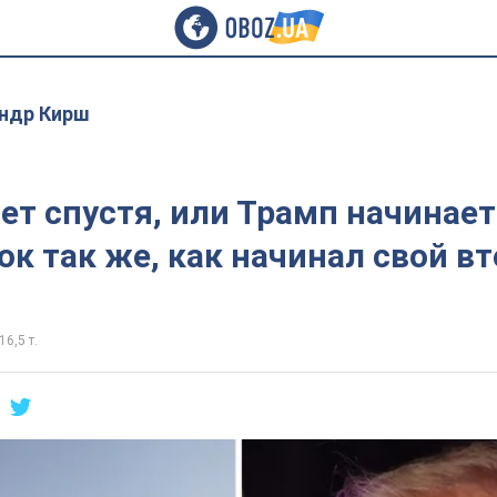
ндр Кирш
лет спустя, или Трамп начинает
ок так же, как начинал свой в
16,5 т.