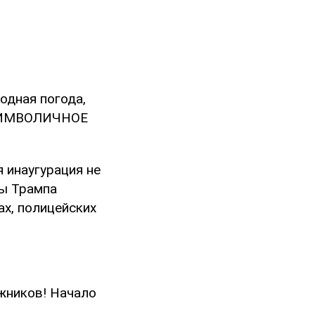
одная погода,
о СИМВОЛИЧНОЕ
 инаугурация не
бы Трампа
ах, полицейских
жников! Начало