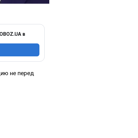
 OBOZ.UA в
цию не перед