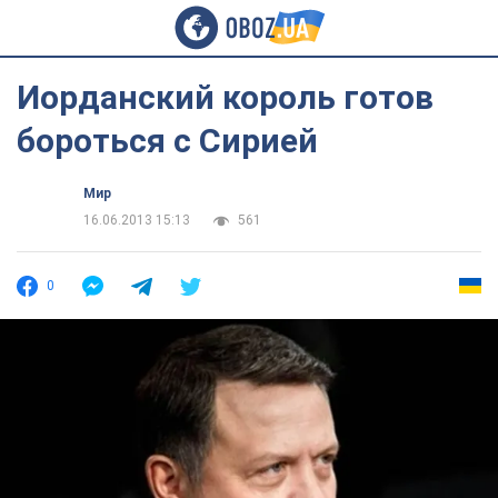
Иорданский король готов
бороться с Сирией
Мир
16.06.2013 15:13
561
0