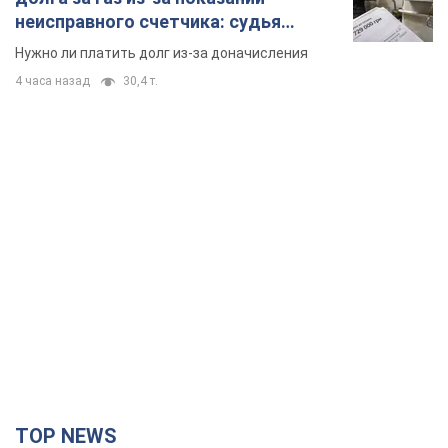
неисправного счетчика: судья
вынес неожиданное решение
Нужно ли платить долг из-за доначисления
4 часа назад
30,4 т.
TOP NEWS