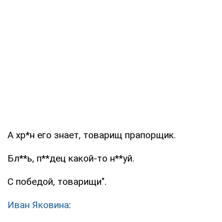
А хр*н его знает, товарищ прапорщик.
Бл**ь, п**дец какой-то н**уй.
С победой, товарищи".
Иван Яковина
: