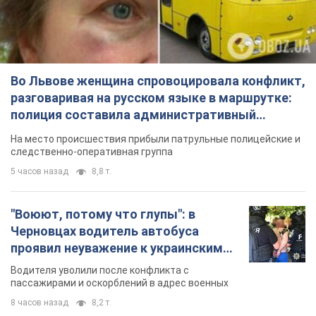
Во Львове женщина спровоцировала конфликт,
разговаривая на русском языке в маршрутке:
полиция составила административный
протокол. Видео
На место происшествия прибыли патрульные полицейские и
следственно-оперативная группа
5 часов назад
8,8 т.
"Воюют, потому что глупы": в
Черновцах водитель автобуса
проявил неуважение к украинским
военным и поплатился за это.
Водителя уволили после конфликта с
Видео
пассажирами и оскорблений в адрес военных
8 часов назад
8,2 т.