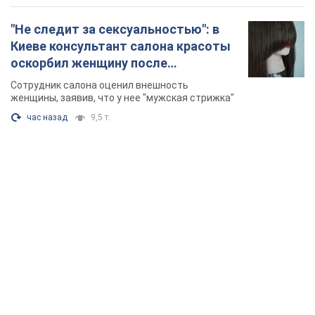
"Не следит за сексуальностью": в
Киеве консультант салона красоты
оскорбил женщину после
химиотерапии, разгорелся скандал.
Сотрудник салона оценил внешность
Фото
женщины, заявив, что у нее "мужская стрижка"
час назад
9,5 т.