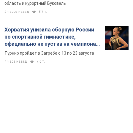
область и курортный Буковель
5 часов назад
8,7 т.
Хорватия унизила сборную России
по спортивной гимнастике,
официально не пустив на чемпионат
Европы основных спортсменов
Турнир пройдет в Загребе с 13 по 23 августа
4 часа назад
7,6 т.